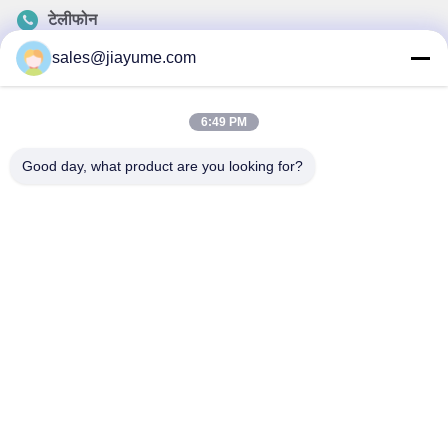
टेलीफोन
86-135-09695040
sales@jiayume.com
ईमेल
Chillijy@jiayume.com
6:49 PM
Good day, what product are you looking for?
गोपनीयता नीति
|
साइटमैप
| चीन अच्छी गुणवत्ता डीसी सर्वो मोटर देने वाला।
कॉपीराइट © 2021-2026 Shenzhen Jiayu Mechatronic Co., Ltd. .
सर्वाधिकार सुरक्षित।
51La