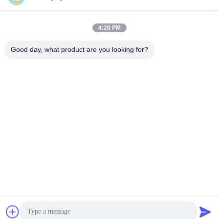
4:20 PM
Good day, what product are you looking for?
डीसी 24v ~ 48v 8A सर्वो ड्राइवर सीई RoHS अनुपालन कम वोल्टेज चैनल
गेट ड्राइवर
स्पीड गेट ड्राइव
2026-04-07
93 विचार