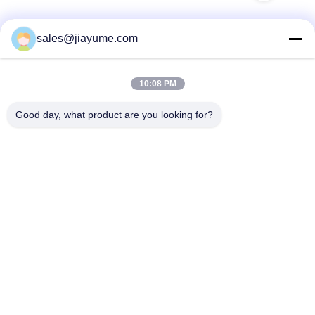
sales@jiayume.com
त्वरित संपर्क
10:08 PM
पता
Good day, what product are you looking for?
फ्लोर 501, कुनहुई रोड नंबर 25, जोन 72, ज़िंगडोंग कम्युनिटी, शिन 'एन
स्ट्रीट, बाओ' एन डिस्ट्रिक्ट, शेनझेन शहर, ग्वांगडोंग प्रांत, चीन।
टेलीफोन
86-135-09695040
ईमेल
Chillijy@jiayume.com
गोपनीयता नीति
|
साइटमैप
| चीन अच्छी गुणवत्ता डीसी सर्वो मोटर देने वाला।