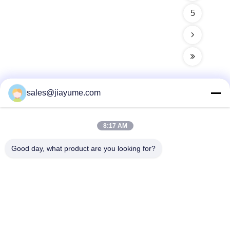
5
sales@jiayume.com
त्वरित संपर्क
8:17 AM
पता
Good day, what product are you looking for?
फ्लोर 501, कुनहुई रोड नंबर 25, जोन 72, ज़िंगडोंग कम्युनिटी, शिन 'एन
स्ट्रीट, बाओ' एन डिस्ट्रिक्ट, शेनझेन शहर, ग्वांगडोंग प्रांत, चीन।
टेलीफोन
86-135-09695040
ईमेल