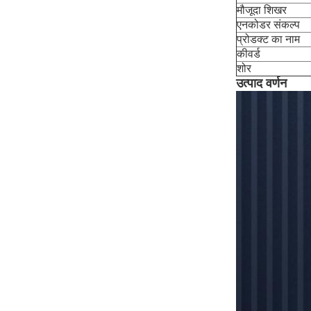
मौजूदा शिखर
एनकोडर संकल्प
प्रोडक्ट का नाम
कीवर्ड
शोर
उत्पाद वर्णन