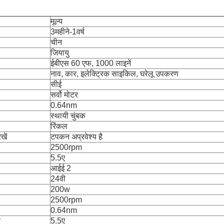
मूल्य
3महीने-1वर्ष
चीन
जियायु
ईबीएस 60 एफ, 1000 लाइनें
नाव, कार, इलेक्ट्रिक साइकिल, घरेलू उपकरण
सीई
सर्वो मोटर
0.64nm
स्थायी चुंबक
रिंकल
खें
टपकन अप्रवेश्य है
2500rpm
5.5ए
आईई 2
24वी
200w
2500rpm
0.64nm
न
5.5ए