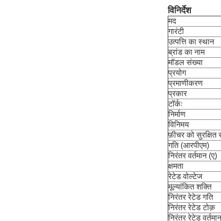
विनिर्देश
मद
गारंटी
उत्पत्ति का स्थान
ब्रांड का नाम
मॉडल संख्या
प्रयोग
प्रमाणीकरण
प्रकार
टॉर्कः
निर्माण
विनिमय
फ़ीचर को सुरक्षित र
गति (आरपीएम)
निरंतर वर्तमान (ए)
क्षमता
रेटेड वोल्टेज
मूल्यांकित शक्ति
निरंतर रेटेड गति
निरंतर रेटेड टोक़
निरंतर रेटेड वर्तमा